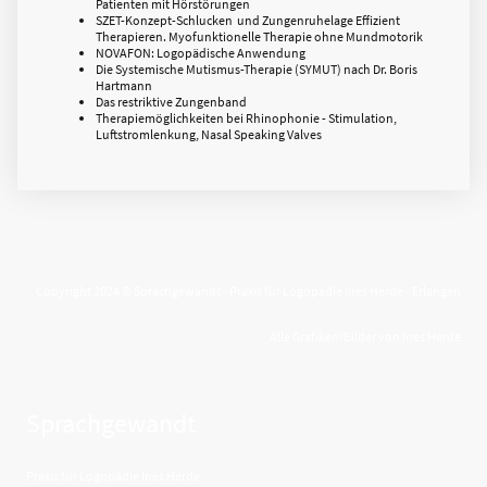
Patienten mit Hörstörungen
SZET-Konzept-Schlucken und Zungenruhelage Effizient
Therapieren. Myofunktionelle Therapie ohne Mundmotorik
NOVAFON: Logopädische Anwendung
Die Systemische Mutismus-Therapie (SYMUT) nach Dr. Boris
Hartmann
Das restriktive Zungenband
Therapiemöglichkeiten bei Rhinophonie - Stimulation,
Luftstromlenkung, Nasal Speaking Valves
Copyright 2024 © Sprachgewandt - Praxis für Logopädie Ines Herde - Erlangen
Alle Grafiken/Bilder von Ines Herde
Sprachgewandt
Praxis für Logopädie Ines Herde