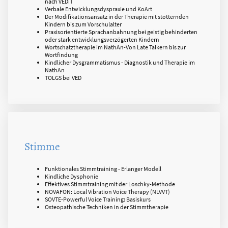
nach VEDiT
Verbale Entwicklungsdyspraxie und KoArt
Der Modifikationsansatz in der Therapie mit stotternden
Kindern bis zum Vorschulalter
Praxisorientierte Sprachanbahnung bei geistig behinderten
oder stark entwicklungsverzögerten Kindern
Wortschatztherapie im NathAn-Von Late Talkern bis zur
Wortfindung
Kindlicher Dysgrammatismus - Diagnostik und Therapie im
NathAn
TOLGS bei VED
Stimme
Funktionales Stimmtraining - Erlanger Modell
Kindliche Dysphonie
Effektives Stimmtraining mit der Loschky-Methode
NOVAFON: Local Vibration Voice Therapy (NLVVT)
SOVTE-Powerful Voice Training: Basiskurs
Osteopathische Techniken in der Stimmtherapie