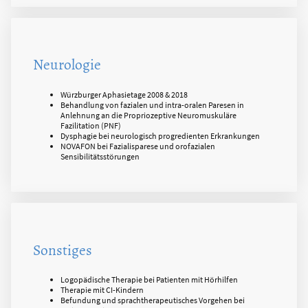
Neurologie
Würzburger Aphasietage 2008 & 2018
Behandlung von fazialen und intra-oralen Paresen in
Anlehnung an die Propriozeptive Neuromuskuläre
Fazilitation (PNF)
Dysphagie bei neurologisch progredienten Erkrankungen
NOVAFON bei Fazialisparese und orofazialen
Sensibilitätsstörungen
Sonstiges
Logopädische Therapie bei Patienten mit Hörhilfen
Therapie mit CI-Kindern
Befundung und sprachtherapeutisches Vorgehen bei