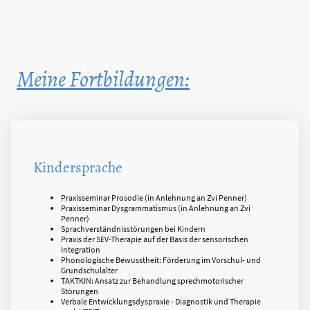
Meine Fortbildungen:
Kindersprache
Praxisseminar Prosodie (in Anlehnung an Zvi Penner)
Praxisseminar Dysgrammatismus (in Anlehnung an Zvi
Penner)
Sprachverständnisstörungen bei Kindern
Praxis der SEV-Therapie auf der Basis der sensorischen
Integration
Phonologische Bewusstheit: Förderung im Vorschul- und
Grundschulalter
TAKTKIN: Ansatz zur Behandlung sprechmotorischer
Störungen
Verbale Entwicklungsdyspraxie - Diagnostik und Therapie