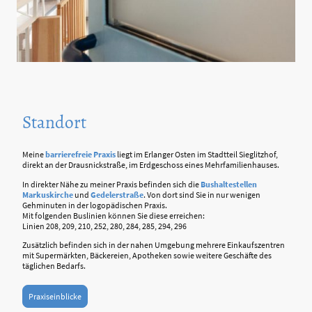
Standort
Meine
barrierefreie Praxis
liegt im Erlanger Osten im Stadtteil Sieglitzhof,
direkt an der Drausnickstraße, im Erdgeschoss eines Mehrfamilienhauses.
In direkter Nähe zu meiner Praxis befinden sich die
Bushaltestellen
Markuskirche
und
Gedelerstraße
. Von dort sind Sie in nur wenigen
Gehminuten in der logopädischen Praxis.
Mit folgenden Buslinien können Sie diese erreichen:
Linien 208, 209, 210, 252, 280, 284, 285, 294, 296
Zusätzlich befinden sich in der nahen Umgebung mehrere Einkaufszentren
mit Supermärkten, Bäckereien, Apotheken sowie weitere Geschäfte des
täglichen Bedarfs.
Praxiseinblicke